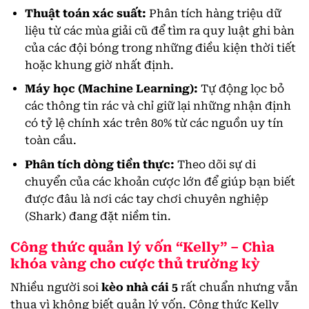
Thuật toán xác suất:
Phân tích hàng triệu dữ
liệu từ các mùa giải cũ để tìm ra quy luật ghi bàn
của các đội bóng trong những điều kiện thời tiết
hoặc khung giờ nhất định.
Máy học (Machine Learning):
Tự động lọc bỏ
các thông tin rác và chỉ giữ lại những nhận định
có tỷ lệ chính xác trên 80% từ các nguồn uy tín
toàn cầu.
Phân tích dòng tiền thực:
Theo dõi sự di
chuyển của các khoản cược lớn để giúp bạn biết
được đâu là nơi các tay chơi chuyên nghiệp
(Shark) đang đặt niềm tin.
Công thức quản lý vốn “Kelly” – Chìa
khóa vàng cho cược thủ trường kỳ
Nhiều người soi
kèo nhà cái 5
rất chuẩn nhưng vẫn
thua vì không biết quản lý vốn. Công thức Kelly