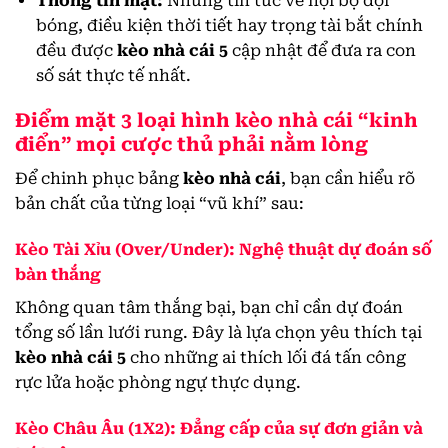
Thông tin mật:
Những tin tức về nội bộ đội
bóng, điều kiện thời tiết hay trọng tài bắt chính
đều được
kèo nhà cái 5
cập nhật để đưa ra con
số sát thực tế nhất.
Điểm mặt 3 loại hình kèo nhà cái “kinh
điển” mọi cược thủ phải nằm lòng
Để chinh phục bảng
kèo nhà cái
, bạn cần hiểu rõ
bản chất của từng loại “vũ khí” sau:
Kèo Tài Xỉu (Over/Under): Nghệ thuật dự đoán số
bàn thắng
Không quan tâm thắng bại, bạn chỉ cần dự đoán
tổng số lần lưới rung. Đây là lựa chọn yêu thích tại
kèo nhà cái 5
cho những ai thích lối đá tấn công
rực lửa hoặc phòng ngự thực dụng.
Kèo Châu Âu (1X2): Đẳng cấp của sự đơn giản và