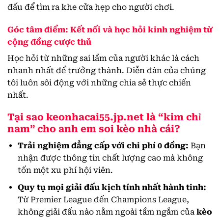
đấu để tìm ra khe cửa hẹp cho người chơi.
Góc tâm điểm: Kết nối và học hỏi kinh nghiệm từ
cộng đồng cược thủ
Học hỏi từ những sai lầm của người khác là cách
nhanh nhất để trưởng thành. Diễn đàn của chúng
tôi luôn sôi động với những chia sẻ thực chiến
nhất.
Tại sao keonhacai55.jp.net là “kim chỉ
nam” cho anh em soi kèo nhà cái?
Trải nghiệm đẳng cấp với chi phí 0 đồng:
Bạn
nhận được thông tin chất lượng cao mà không
tốn một xu phí hội viên.
Quy tụ mọi giải đấu kịch tính nhất hành tinh:
Từ Premier League đến Champions League,
không giải đấu nào nằm ngoài tầm ngắm của
kèo