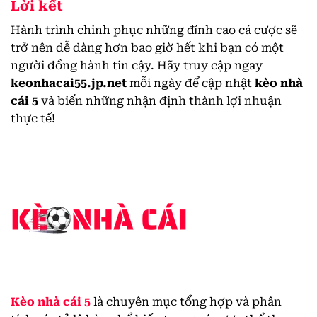
Lời kết
Hành trình chinh phục những đỉnh cao cá cược sẽ
trở nên dễ dàng hơn bao giờ hết khi bạn có một
người đồng hành tin cậy. Hãy truy cập ngay
keonhacai55.jp.net
mỗi ngày để cập nhật
kèo nhà
cái 5
và biến những nhận định thành lợi nhuận
thực tế!
Kèo nhà cái 5
là chuyên mục tổng hợp và phân