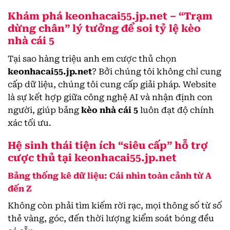
Khám phá keonhacai55.jp.net – “Trạm
dừng chân” lý tưởng để soi tỷ lệ kèo
nhà cái 5
Tại sao hàng triệu anh em cược thủ chọn
keonhacai55.jp.net
? Bởi chúng tôi không chỉ cung
cấp dữ liệu, chúng tôi cung cấp giải pháp. Website
là sự kết hợp giữa công nghệ AI và nhận định con
người, giúp bảng
kèo nhà cái 5
luôn đạt độ chính
xác tối ưu.
Hệ sinh thái tiện ích “siêu cấp” hỗ trợ
cược thủ tại keonhacai55.jp.net
Bảng thống kê dữ liệu: Cái nhìn toàn cảnh từ A
đến Z
Không còn phải tìm kiếm rời rạc, mọi thông số từ số
thẻ vàng, góc, đến thời lượng kiểm soát bóng đều