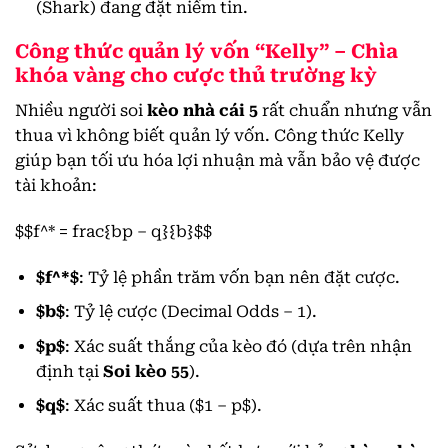
(Shark) đang đặt niềm tin.
Công thức quản lý vốn “Kelly” – Chìa
khóa vàng cho cược thủ trường kỳ
Nhiều người soi
kèo nhà cái 5
rất chuẩn nhưng vẫn
thua vì không biết quản lý vốn. Công thức Kelly
giúp bạn tối ưu hóa lợi nhuận mà vẫn bảo vệ được
tài khoản:
$$f^* = frac{bp – q}{b}$$
$f^*$
: Tỷ lệ phần trăm vốn bạn nên đặt cược.
$b$
: Tỷ lệ cược (Decimal Odds – 1).
$p$
: Xác suất thắng của kèo đó (dựa trên nhận
định tại
Soi kèo 55
).
$q$
: Xác suất thua ($1 – p$).