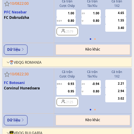
Cả trận
Cả trận
Cả trận
10/08
22:00
Cược Chấp
Tài/Xỉu
1X2
PFC Nesebar
4.65
1.00
1.00
2.5
FC Dobrudzha
1.55
0.80
0.80
0.5/1
U
0/
3.40
2579
Kèo khác
Dữ liệu
VĐQG ROMANIA
Cả trận
Cả trận
Cả trận
10/08
22:30
Cược Chấp
Tài/Xỉu
1X2
FC Botosani
2.21
0.93
-0.94
0/0.5
2.5
0/
Corvinul Hunedoara
2.94
0.95
0.80
U
3.02
2125
Kèo khác
Dữ liệu
VĐQG BULGARIA