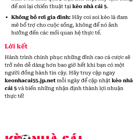
để soi lại chiến thuật tại
kèo nhà cái 5
.
Không bỏ rơi gia đình:
Hãy coi soi kèo là đam
mê bổ trợ cho cuộc sống, không để nó ảnh
hưởng đến các mối quan hệ thực tế.
Lời kết
Hành trình chinh phục những đỉnh cao cá cược sẽ
trở nên dễ dàng hơn bao giờ hết khi bạn có một
người đồng hành tin cậy. Hãy truy cập ngay
keonhacai55.jp.net
mỗi ngày để cập nhật
kèo nhà
cái 5
và biến những nhận định thành lợi nhuận
thực tế!