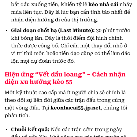
bắt đầu xuống tiền, khiến tỷ lệ
kèo nhà cái
nhảy
múa liên tục. Đây là lúc bạn cần tỉnh táo nhất để
nhận diện hướng đi của thị trường.
Giai đoạn chốt hạ (Last Minute):
30 phút trước
khi bóng lăn. Đây là thời điểm đội hình chính
thức được công bố. Chỉ cần một thay đổi nhỏ ở
vị trí thủ môn hoặc tiền đạo cũng có thể làm đảo
lộn mọi dự đoán trước đó.
Hiệu ứng “Vết dầu loang” – Cách nhận
diện xu hướng kèo 55
Một kỹ thuật cao cấp mà ít người chia sẻ chính là
theo dõi sự liên đới giữa các trận đấu trong cùng
một vòng đấu. Tại
keonhacai55.jp.net
, chúng tôi
phân tích:
Chuỗi kết quả:
Nếu các trận sớm trong ngày