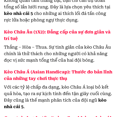
Không quan tâm thắng bại, bạn chỉ cần dự đoán
tổng số lần lưới rung. Đây là lựa chọn yêu thích tại
kèo nhà cái 5
cho những ai thích lối đá tấn công
rực lửa hoặc phòng ngự thực dụng.
Kèo Châu Âu (1X2): Đẳng cấp của sự đơn giản và
trí tuệ
Thắng – Hòa – Thua. Sự tinh giản của kèo Châu Âu
chính là thử thách cho những người có khả năng
đọc vị sức mạnh tổng thể của hai đội bóng.
Kèo Châu Á (Asian Handicap): Thước đo bản lĩnh
của những tay chơi thực thụ
Với các tỷ lệ chấp đa dạng, kèo Châu Á loại bỏ kết
quả hòa, tạo ra sự kịch tính đến tận giây cuối cùng.
Đây cũng là thế mạnh phân tích của đội ngũ
kèo
nhà cái 5
.