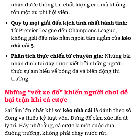
nhận được thông tin chất lượng cao mà không
tốn một xu phí hội viên.
Quy tụ mọi giải đấu kịch tính nhất hành tinh:
Từ Premier League đến Champions League,
không giải đấu nào nằm ngoài tầm ngắm của
kèo
nhà cái 5
.
Phân tích thực chiến từ chuyên gia:
Những bài
nhận định tại đây được viết bởi những người
thực sự am hiểu về bóng đá và biến động thị
trường.
Những “vết xe đổ” khiến người chơi dễ
bại trận khi cá cược
Sai lầm lớn nhất khi soi
kèo nhà cái
là đánh theo số
đông và thiếu kỷ luật vốn. Đừng để cảm xúc lấn át
lý trí. Hãy nhớ rằng, cá cược là một cuộc đua
đường trường, không phải chạy nước rút.