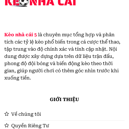
Kèo nhà cái 5
là chuyên mục tổng hợp và phân
tích các tỷ lệ kèo phổ biến trong cá cược thể thao,
tập trung vào độ chính xác và tính cập nhật. Nội
dung được xây dựng dựa trên dữ liệu trận đấu,
phong độ đội bóng và biến động kèo theo thời
gian, giúp người chơi có thêm góc nhìn trước khi
xuống tiền.
GIỚI THIỆU
Về chúng tôi
Quyền Riêng Tư