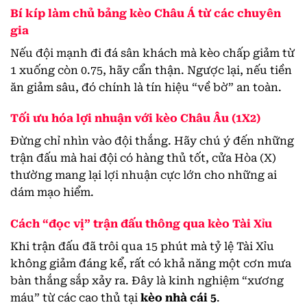
Bí kíp làm chủ bảng kèo Châu Á từ các chuyên
gia
Nếu đội mạnh đi đá sân khách mà kèo chấp giảm từ
1 xuống còn 0.75, hãy cẩn thận. Ngược lại, nếu tiền
ăn giảm sâu, đó chính là tín hiệu “về bờ” an toàn.
Tối ưu hóa lợi nhuận với kèo Châu Âu (1X2)
Đừng chỉ nhìn vào đội thắng. Hãy chú ý đến những
trận đấu mà hai đội có hàng thủ tốt, cửa Hòa (X)
thường mang lại lợi nhuận cực lớn cho những ai
dám mạo hiểm.
Cách “đọc vị” trận đấu thông qua kèo Tài Xỉu
Khi trận đấu đã trôi qua 15 phút mà tỷ lệ Tài Xỉu
không giảm đáng kể, rất có khả năng một cơn mưa
bàn thắng sắp xảy ra. Đây là kinh nghiệm “xương
máu” từ các cao thủ tại
kèo nhà cái 5
.